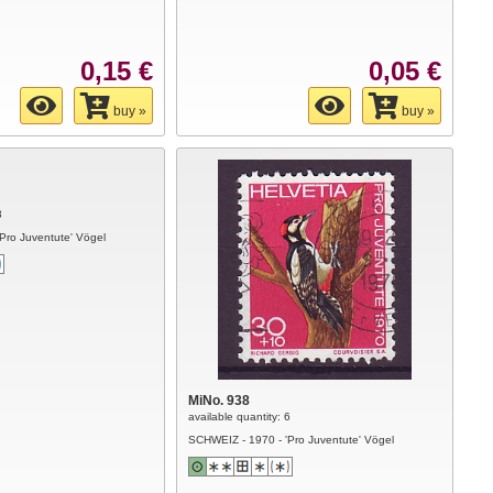
0,15 €
0,05 €
buy »
buy »
3
Pro Juventute' Vögel
MiNo. 938
available quantity: 6
SCHWEIZ - 1970 - 'Pro Juventute' Vögel