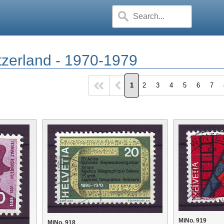
tzerland - 1970-1979
1
2
3
4
5
6
7
MiNo. 919
MiNo. 918