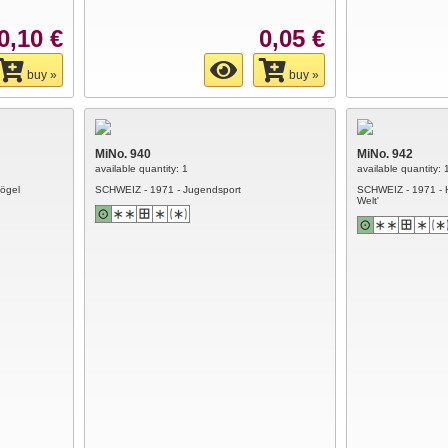
0,10 €
0,05 €
buy »
buy »
MiNo. 940
MiNo. 942
available quantity: 1
available quantity: 
Vögel
SCHWEIZ - 1971 - Jugendsport
SCHWEIZ - 1971 - Hi
Welt'