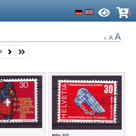
0
0
A
A
A
8
MiNo. 920