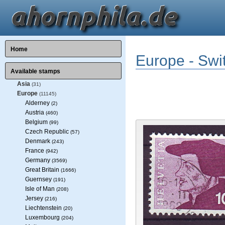
Home
Europe - Swi
Available stamps
Asia
(31)
Europe
(11145)
Alderney
(2)
Austria
(460)
Belgium
(99)
Czech Republic
(57)
Denmark
(243)
France
(942)
Germany
(3569)
Great Britain
(1666)
Guernsey
(191)
Isle of Man
(208)
Jersey
(216)
Liechtenstein
(20)
Luxembourg
(204)