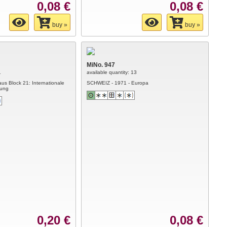
0,08 €
0,08 €
buy »
buy »
MiNo. 947
1
available quantity: 13
us Block 21: Internationale
SCHWEIZ - 1971 - Europa
lung
0,20 €
0,08 €