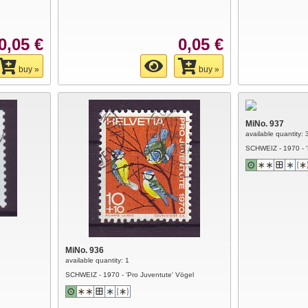
0,05 €
0,05 €
buy »
buy »
MiNo. 937
available quantity: 
SCHWEIZ - 1970 - '
MiNo. 936
available quantity: 1
SCHWEIZ - 1970 - 'Pro Juventute' Vögel