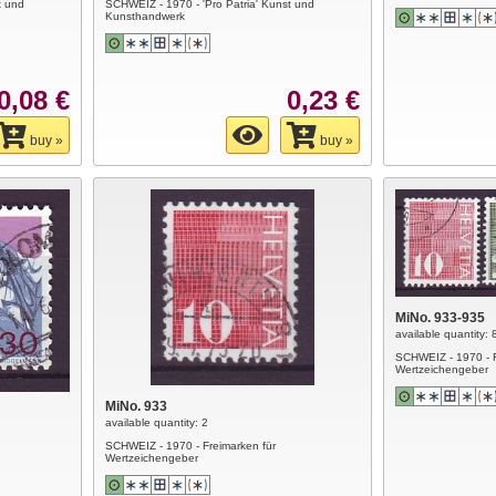
t und
SCHWEIZ - 1970 - 'Pro Patria' Kunst und
Kunsthandwerk
0,08 €
0,23 €
buy »
buy »
MiNo. 933-935
available quantity: 
SCHWEIZ - 1970 - F
Wertzeichengeber
MiNo. 933
available quantity: 2
SCHWEIZ - 1970 - Freimarken für
Wertzeichengeber