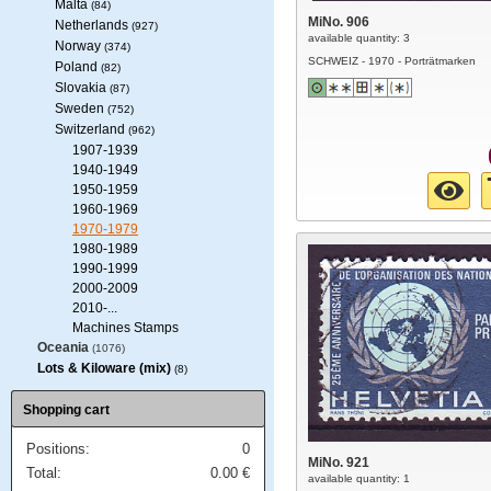
Malta
(84)
MiNo. 906
Netherlands
(927)
available quantity: 3
Norway
(374)
SCHWEIZ - 1970 - Porträtmarken
Poland
(82)
Slovakia
(87)
Sweden
(752)
Switzerland
(962)
1907-1939
1940-1949
1950-1959
1960-1969
1970-1979
1980-1989
1990-1999
2000-2009
2010-...
Machines Stamps
Oceania
(1076)
Lots & Kiloware (mix)
(8)
Shopping cart
Positions:
0
MiNo. 921
Total:
0.00
€
available quantity: 1