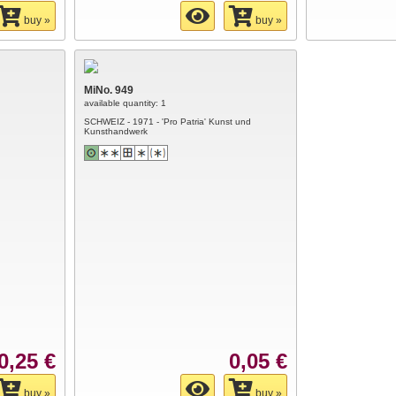
buy »
buy »
MiNo. 949
available quantity: 1
SCHWEIZ - 1971 - 'Pro Patria' Kunst und
Kunsthandwerk
0,25 €
0,05 €
buy »
buy »