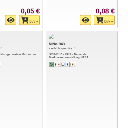
0,05 €
0,08 €
buy »
buy »
MiNo. 943
13
available quantity: 5
lfsorganisation 'Kinder der
SCHWEIZ - 1971 - Nationale
Briefmarkenausstellung NABA