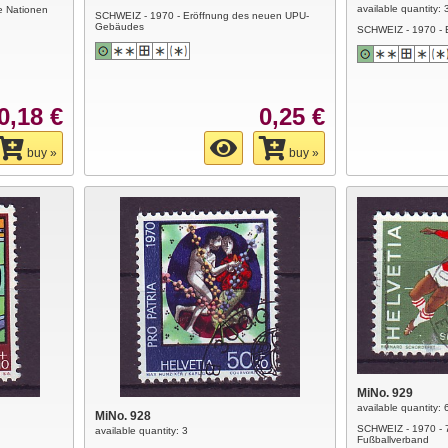
available quantity: 
e Nationen
SCHWEIZ - 1970 - Eröffnung des neuen UPU-
Gebäudes
SCHWEIZ - 1970 - 
0,18 €
0,25 €
buy »
buy »
MiNo. 929
available quantity: 
MiNo. 928
SCHWEIZ - 1970 - 
available quantity: 3
Fußballverband