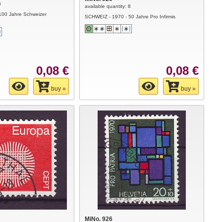
6
available quantity: 8
100 Jahre Schweizer
SCHWEIZ - 1970 - 50 Jahre Pro Infirmis
0,08 €
0,08 €
buy »
buy »
MiNo. 926