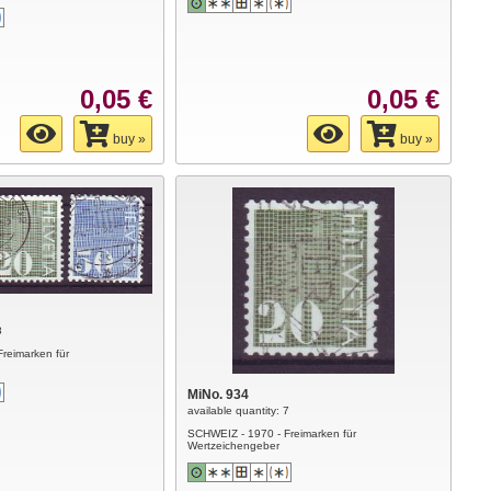
0,05 €
0,05 €
buy »
buy »
8
reimarken für
MiNo. 934
available quantity: 7
SCHWEIZ - 1970 - Freimarken für
Wertzeichengeber