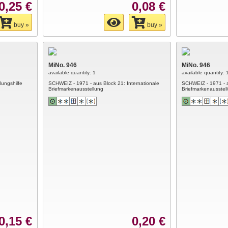
0,25 €
0,08 €
buy »
buy »
MiNo. 946
MiNo. 946
available quantity: 1
available quantity: 
ungshilfe
SCHWEIZ - 1971 - aus Block 21: Internationale
SCHWEIZ - 1971 - a
Briefmarkenausstellung
Briefmarkenausstel
0,15 €
0,20 €