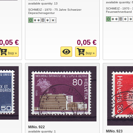
available quantity: 
available quantity: 13
SCHWEIZ - 1970 - 
SCHWEIZ - 1970 - 75 Jahre Schweizer
Feuerwehrverband
Depeschenagentur
0,05 €
0,05 €
buy »
buy »
MiNo. 922
MiNo. 923
available quantity: 1