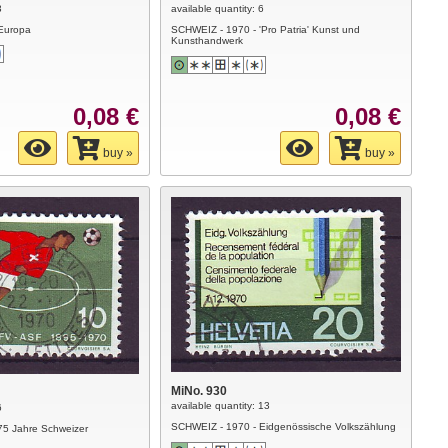
3
available quantity: 6
Europa
SCHWEIZ - 1970 - 'Pro Patria' Kunst und
Kunsthandwerk
0,08 €
0,08 €
buy »
buy »
MiNo. 930
available quantity: 13
6
SCHWEIZ - 1970 - Eidgenössische Volkszählung
75 Jahre Schweizer